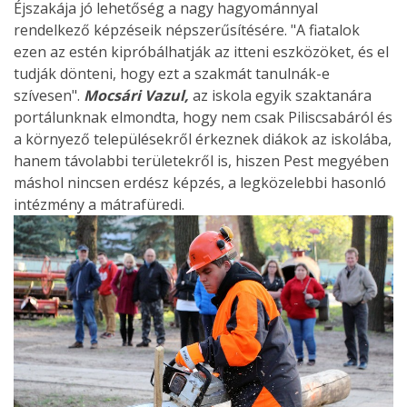
Éjszakája jó lehetőség a nagy hagyománnyal
rendelkező képzéseik népszerűsítésére. "A fiatalok
ezen az estén kipróbálhatják az itteni eszközöket, és el
tudják dönteni, hogy ezt a szakmát tanulnák-e
szívesen".
Mocsári Vazul,
az iskola egyik szaktanára
portálunknak elmondta, hogy nem csak Piliscsabáról és
a környező településekről érkeznek diákok az iskolába,
hanem távolabbi területekről is, hiszen Pest megyében
máshol nincsen erdész képzés, a legközelebbi hasonló
intézmény a mátrafüredi.