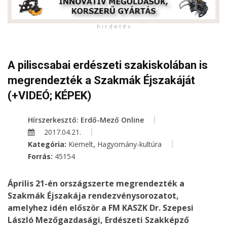
h i r d e t é s
A piliscsabai erdészeti szakiskolában is
megrendezték a Szakmák Éjszakáját
(+VIDEÓ; KÉPEK)
Hírszerkesztő: Erdő-Mező Online
2017.04.21.
,
Kategória:
Kiemelt
Hagyomány-kultúra
Forrás:
45154
Április 21-én országszerte megrendezték a
Szakmák Éjszakája rendezvénysorozatot,
amelyhez idén először a FM KASZK Dr. Szepesi
László Mezőgazdasági, Erdészeti Szakképző