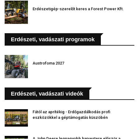
Erdészetigép-szerelőt keres a Forest Power Kft.
Erdészeti, vadászati programok
Austrofoma 2027
Erdészeti, vadászati videók
Fától az aprítékig - Erdőgazdálkodás profi
eszközökkel a géptámogatás küszöbén
A John Deere legnagyobb harvestere először a