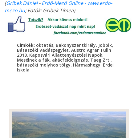
(
Gribek Dániel
-
Erdő-Mező Online - www.erdo-
mezo.hu
; Fotók: Gribek Tímea)
,
,
,
Cimkék:
oktatás
Bakonyszentkirály
Jobbik
,
Bátaszéki Vadászegylet
Austro Agrar Tulln
,
,
2013
Kaposvári Állattenyésztési Napok
,
,
,
Mesélnek a fák
akácfeldolgozás
Taeg Zrt.
,
bátaszéki molyhos tölgy
Hármashegyi Erdei
Iskola