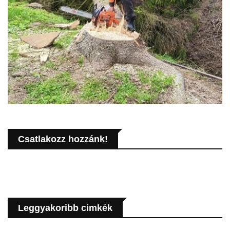
Csatlakozz hozzánk!
Leggyakoribb cimkék