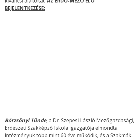
kíváncsi diákokat.
AZ ERDŐ-MEZŐ ÉLŐ
BEJELENTKEZÉSE:
Börzsönyi Tünde
, a Dr. Szepesi László Mezőgazdasági,
Erdészeti Szakképző Iskola igazgatója elmondta:
intézményük több mint 60 éve működik, és a Szakmák