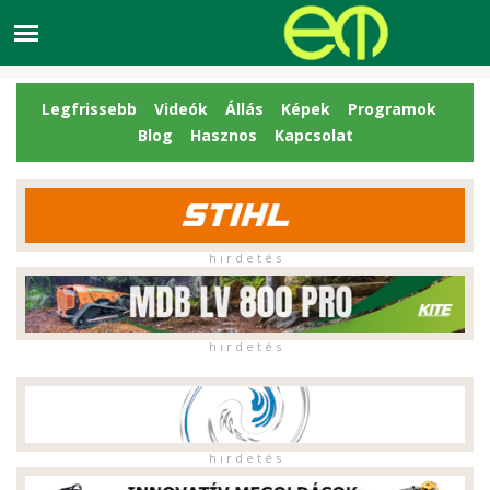
Legfrissebb
Videók
Állás
Képek
Programok
Blog
Hasznos
Kapcsolat
h i r d e t é s
h i r d e t é s
h i r d e t é s