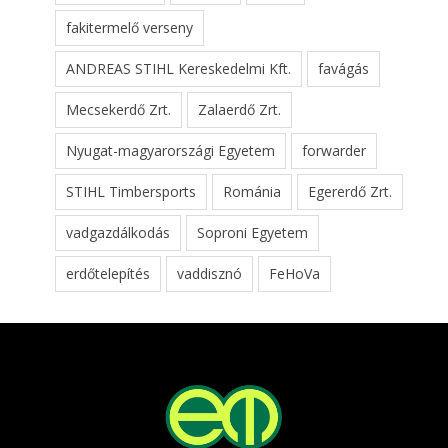
fakitermelő verseny
ANDREAS STIHL Kereskedelmi Kft.
favágás
Mecsekerdő Zrt.
Zalaerdő Zrt.
Nyugat-magyarországi Egyetem
forwarder
STIHL Timbersports
Románia
Egererdő Zrt.
vadgazdálkodás
Soproni Egyetem
erdőtelepítés
vaddisznó
FeHoVa