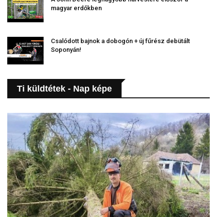
magyar erdőkben
Csalódott bajnok a dobogón + új fűrész debütált
Soponyán!
Ti küldtétek - Nap képe