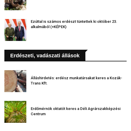
Ezúttal is számos erdészt tüntettek ki október 23.
alkalmából (+KÉPEK)
Erdészeti, vadászati állások
Álláshirdetés: erdész munkatársakat keres a Kozák-
Trans Kft.
Erdőmérnök oktatót keres a Déli Agrárszakképzési
Centrum