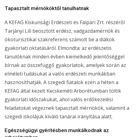
Tapasztalt mérnököktől tanulhatnak
A KEFAG Kiskunsági Erdészeti és Faipari Zrt. részéről
Tarjányi Lili beosztott erdész, vadgazdamérnök és
ökoturisztikai szakreferens számolt be a diákok
gyakorlati oktatásáról. Elmondta: az erdészetis
tanulóknak minden évben kiemelkedő jelentőséggel
bírnak az összefüggő gyakorlatok, amelyek során az
elméleti tudásukat a valós erdészeti munkákban
hasznosíthatják. A szegedi fiatalok ezen a héten a
KEFAG által kezelt Kecskeméti Arborétumban töltik
gyakorlati időszakukat, ahol valós erdőkezelési
feladatokat végeznek tapasztalt mérnökök, valamint a
szegedi iskolájuk kiváló tanárai irányítása alatt.
Egészségügyi gyérítésben munkálkodnak az