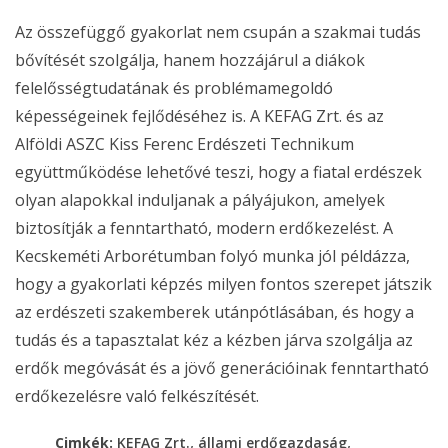
Az összefüggő gyakorlat nem csupán a szakmai tudás
bővítését szolgálja, hanem hozzájárul a diákok
felelősségtudatának és problémamegoldó
képességeinek fejlődéséhez is. A KEFAG Zrt. és az
Alföldi ASZC Kiss Ferenc Erdészeti Technikum
együttműködése lehetővé teszi, hogy a fiatal erdészek
olyan alapokkal induljanak a pályájukon, amelyek
biztosítják a fenntartható, modern erdőkezelést. A
Kecskeméti Arborétumban folyó munka jól példázza,
hogy a gyakorlati képzés milyen fontos szerepet játszik
az erdészeti szakemberek utánpótlásában, és hogy a
tudás és a tapasztalat kéz a kézben járva szolgálja az
erdők megóvását és a jövő generációinak fenntartható
erdőkezelésre való felkészítését.
,
,
Cimkék:
KEFAG Zrt.
állami erdőgazdaság