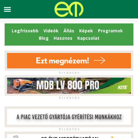
Legfrissebb
Videók
Állás
Képek
Programok
Blog
Hasznos
Kapcsolat
h i r d e t é s
h i r d e t é s
h i r d e t é s