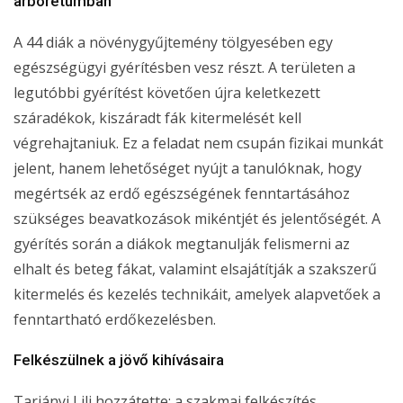
arborétumban
A 44 diák a növénygyűjtemény tölgyesében egy
egészségügyi gyérítésben vesz részt. A területen a
legutóbbi gyérítést követően újra keletkezett
száradékok, kiszáradt fák kitermelését kell
végrehajtaniuk. Ez a feladat nem csupán fizikai munkát
jelent, hanem lehetőséget nyújt a tanulóknak, hogy
megértsék az erdő egészségének fenntartásához
szükséges beavatkozások mikéntjét és jelentőségét. A
gyérítés során a diákok megtanulják felismerni az
elhalt és beteg fákat, valamint elsajátítják a szakszerű
kitermelés és kezelés technikáit, amelyek alapvetőek a
fenntartható erdőkezelésben.
Felkészülnek a jövő kihívásaira
Tarjányi Lili hozzátette: a szakmai felkészítés