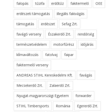
falopás
tűzifa
erdőtűz
fakitermelő
OEE
erdészeti támogatás
illegális fakivágás
támogatás
erdészet
Sefag Zrt.
favágó verseny
Északerdő Zrt.
rendőrség
természetvédelem
motorfűrész
időjárás
klímaváltozás
fatolvaj
faipar
fakitermelő verseny
ANDREAS STIHL Kereskedelmi Kft.
favágás
Mecsekerdő Zrt.
Zalaerdő Zrt.
Nyugat-magyarországi Egyetem
forwarder
STIHL Timbersports
Románia
Egererdő Zrt.