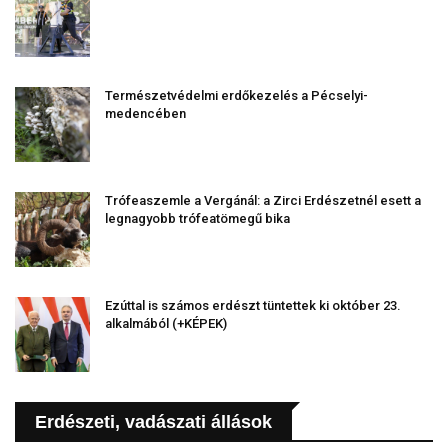
Természetvédelmi erdőkezelés a Pécselyi-
medencében
Trófeaszemle a Vergánál: a Zirci Erdészetnél esett a
legnagyobb trófeatömegű bika
Ezúttal is számos erdészt tüntettek ki október 23.
alkalmából (+KÉPEK)
Erdészeti, vadászati állások