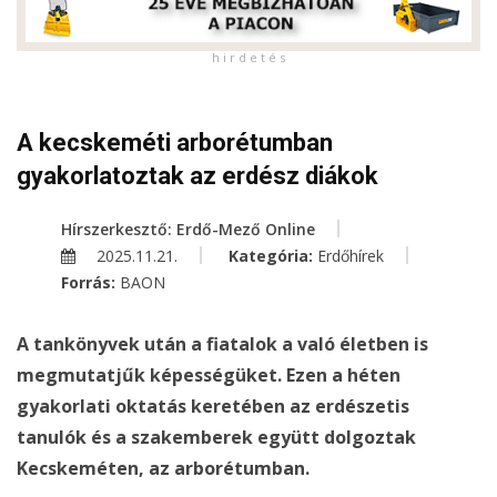
h i r d e t é s
A kecskeméti arborétumban
gyakorlatoztak az erdész diákok
Hírszerkesztő: Erdő-Mező Online
2025.11.21.
Kategória:
Erdőhírek
Forrás:
BAON
A tankönyvek után a fiatalok a való életben is
megmutatjűk képességüket. Ezen a héten
gyakorlati oktatás keretében az erdészetis
tanulók és a szakemberek együtt dolgoztak
Kecskeméten, az arborétumban.