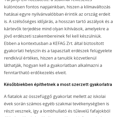
különösen fontos napjainkban, hiszen a klímaváltozás
hatásai egyre nyilvánvalóbban érintik az ország erdeit
is. A szélsőséges időjárás, a hosszan tartó aszályok és a
kártevők terjedése mind olyan kihívások, amelyekre a
jövő erdészeti szakembereinek fel kell készülniük.
Ebben a kontextusban a KEFAG Zrt. által biztosított
gyakorlati helyszín és a tapasztalt erdészek felügyelete
rendkívül értékes, hiszen a tanulók közvetlenül
láthatják, hogyan kell a gyakorlatban alkalmazni a
fenntartható erdőkezelés elveit.
Későbbiekben építhetnek a most szerzett gyakorlatra
A fiatalok az összefüggő gyakorlat mellett az iskolai
évek során számos egyéb szakmai tevékenységben is
részt vesznek, így a lombhullató és tűlevelű fafajokból