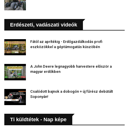
Erdészeti, vadászati videók
Fától az aprítékig - Erdőgazdálkodás profi
eszközökkel a géptámogatás küszöbén
A John Deere legnagyobb harvestere először a
magyar erdőkben
Csalódott bajnok a dobogón + új fűrész debütált
Soponyán!
Ti küldtétek - Nap képe