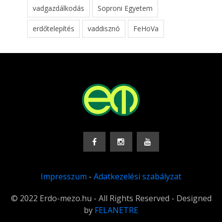
vadgazdálkodás
Soproni Egyetem
erdőtelepítés
vaddisznó
FeHoVa
Impresszum
-
Adatkezelési szabályzat
© 2022 Erdo-mezo.hu - All Rights Reserved - Designed
by
FELANETRE