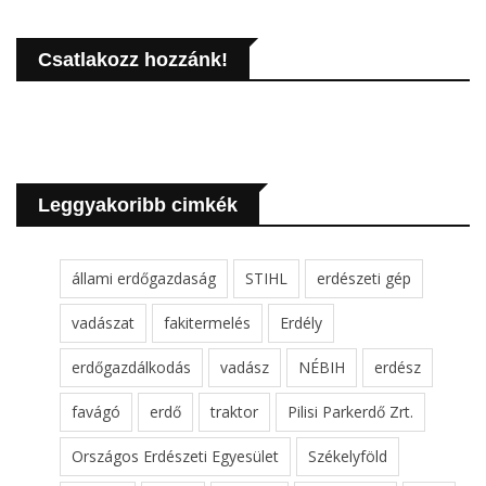
Csatlakozz hozzánk!
Leggyakoribb cimkék
állami erdőgazdaság
STIHL
erdészeti gép
vadászat
fakitermelés
Erdély
erdőgazdálkodás
vadász
NÉBIH
erdész
favágó
erdő
traktor
Pilisi Parkerdő Zrt.
Országos Erdészeti Egyesület
Székelyföld