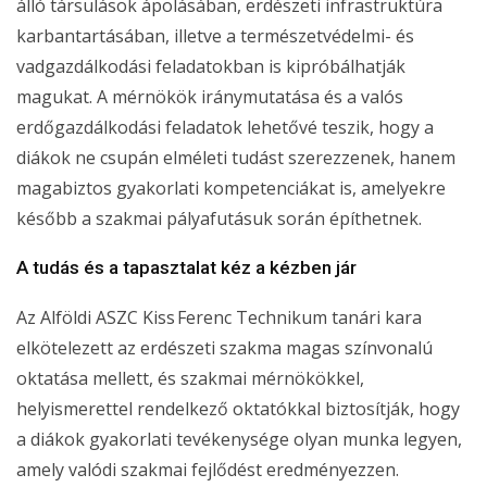
álló társulások ápolásában, erdészeti infrastruktúra
karbantartásában, illetve a természetvédelmi- és
vadgazdálkodási feladatokban is kipróbálhatják
magukat. A mérnökök iránymutatása és a valós
erdőgazdálkodási feladatok lehetővé teszik, hogy a
diákok ne csupán elméleti tudást szerezzenek, hanem
magabiztos gyakorlati kompetenciákat is, amelyekre
később a szakmai pályafutásuk során építhetnek.
A tudás és a tapasztalat kéz a kézben jár
Az Alföldi ASZC Kiss Ferenc Technikum tanári kara
elkötelezett az erdészeti szakma magas színvonalú
oktatása mellett, és szakmai mérnökökkel,
helyismerettel rendelkező oktatókkal biztosítják, hogy
a diákok gyakorlati tevékenysége olyan munka legyen,
amely valódi szakmai fejlődést eredményezzen.