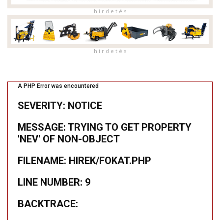
h i r d e t é s
h i r d e t é s
A PHP Error was encountered
SEVERITY: NOTICE
MESSAGE: TRYING TO GET PROPERTY
'NEV' OF NON-OBJECT
FILENAME: HIREK/FOKAT.PHP
LINE NUMBER: 9
BACKTRACE: