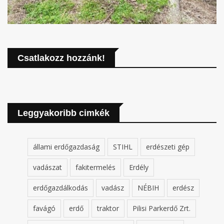
Csatlakozz hozzánk!
Leggyakoribb cimkék
állami erdőgazdaság
STIHL
erdészeti gép
vadászat
fakitermelés
Erdély
erdőgazdálkodás
vadász
NÉBIH
erdész
favágó
erdő
traktor
Pilisi Parkerdő Zrt.