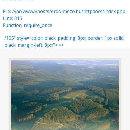
File: /var/www/vhosts/erdo-mezo.hu/httpdocs/index.php
Line: 315
Function: require_once
/105" style="color: black; padding: 8px; border: 1px solid
black; margin-left: 8px;"> >>