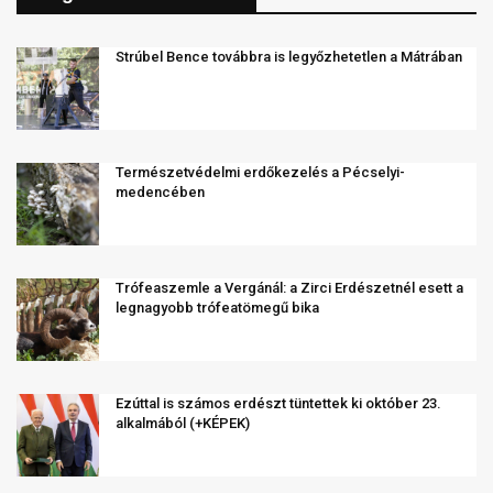
Strúbel Bence továbbra is legyőzhetetlen a Mátrában
Természetvédelmi erdőkezelés a Pécselyi-
medencében
Trófeaszemle a Vergánál: a Zirci Erdészetnél esett a
legnagyobb trófeatömegű bika
Ezúttal is számos erdészt tüntettek ki október 23.
alkalmából (+KÉPEK)