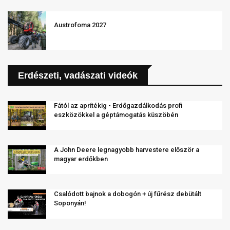
Austrofoma 2027
Erdészeti, vadászati videók
Fától az aprítékig - Erdőgazdálkodás profi
eszközökkel a géptámogatás küszöbén
A John Deere legnagyobb harvestere először a
magyar erdőkben
Csalódott bajnok a dobogón + új fűrész debütált
Soponyán!