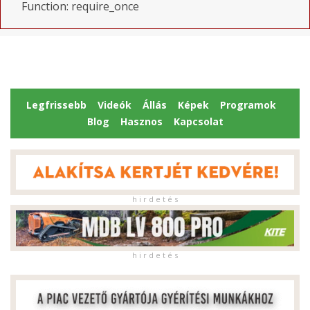
Function: require_once
Legfrissebb
Videók
Állás
Képek
Programok
Blog
Hasznos
Kapcsolat
h i r d e t é s
h i r d e t é s