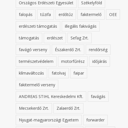
Országos Erdészeti Egyesület
Székelyföld
falopás
tűzifa
erdőtűz
fakitermelő
OEE
erdészeti támogatás
illegális fakivágás
támogatás
erdészet
Sefag Zrt.
favágó verseny
Északerdő Zrt.
rendőrség
természetvédelem
motorfűrész
időjárás
klímaváltozás
fatolvaj
faipar
fakitermelő verseny
ANDREAS STIHL Kereskedelmi Kft.
favágás
Mecsekerdő Zrt.
Zalaerdő Zrt.
Nyugat-magyarországi Egyetem
forwarder