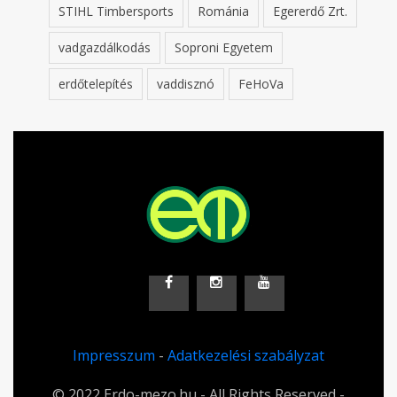
STIHL Timbersports
Románia
Egererdő Zrt.
vadgazdálkodás
Soproni Egyetem
erdőtelepítés
vaddisznó
FeHoVa
Impresszum
-
Adatkezelési szabályzat
© 2022 Erdo-mezo.hu - All Rights Reserved -