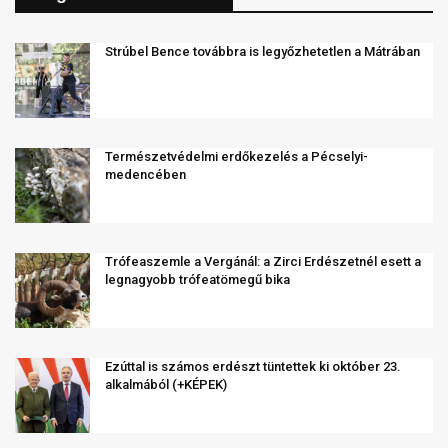
Strúbel Bence továbbra is legyőzhetetlen a Mátrában
Természetvédelmi erdőkezelés a Pécselyi-
medencében
Trófeaszemle a Vergánál: a Zirci Erdészetnél esett a
legnagyobb trófeatömegű bika
Ezúttal is számos erdészt tüntettek ki október 23.
alkalmából (+KÉPEK)