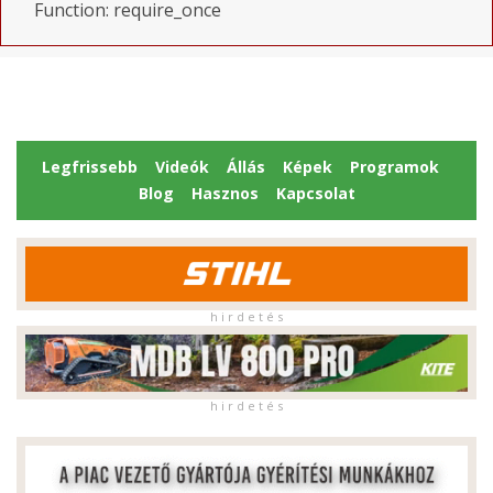
Function: require_once
Legfrissebb
Videók
Állás
Képek
Programok
Blog
Hasznos
Kapcsolat
h i r d e t é s
h i r d e t é s