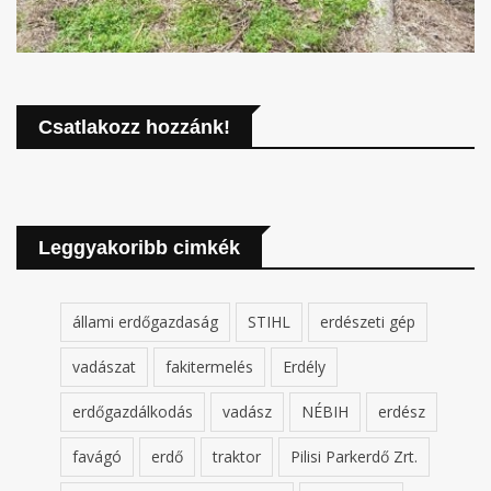
Csatlakozz hozzánk!
Leggyakoribb cimkék
állami erdőgazdaság
STIHL
erdészeti gép
vadászat
fakitermelés
Erdély
erdőgazdálkodás
vadász
NÉBIH
erdész
favágó
erdő
traktor
Pilisi Parkerdő Zrt.