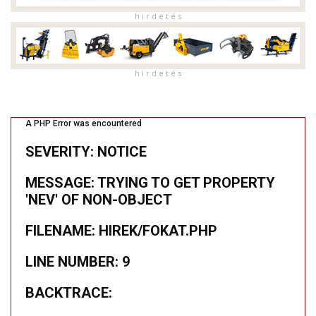
h i r d e t é s
h i r d e t é s
A PHP Error was encountered
SEVERITY: NOTICE
MESSAGE: TRYING TO GET PROPERTY
'NEV' OF NON-OBJECT
FILENAME: HIREK/FOKAT.PHP
LINE NUMBER: 9
BACKTRACE: