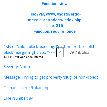
Function: view
File: /var/www/vhosts/erdo-
mezo.hu/httpdocs/index.php
Line: 315
Function: require_once
" style="color: black; padding: 8px; border: 1px solid
black; margin-right: 8px;"> <<
<
79. / 8. oldal
A PHP Error was encountered
Severity: Notice
Message: Trying to get property 'slug' of non-object
Filename: hirek/fokat.php
Line Number: 84