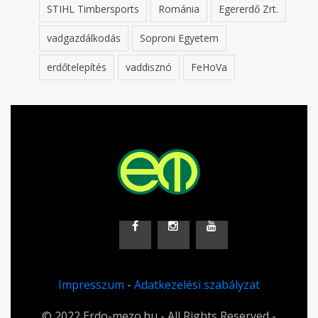
STIHL Timbersports
Románia
Egererdő Zrt.
vadgazdálkodás
Soproni Egyetem
erdőtelepítés
vaddisznó
FeHoVa
Impresszum
-
Adatkezelési szabályzat
© 2022 Erdo-mezo.hu - All Rights Reserved -