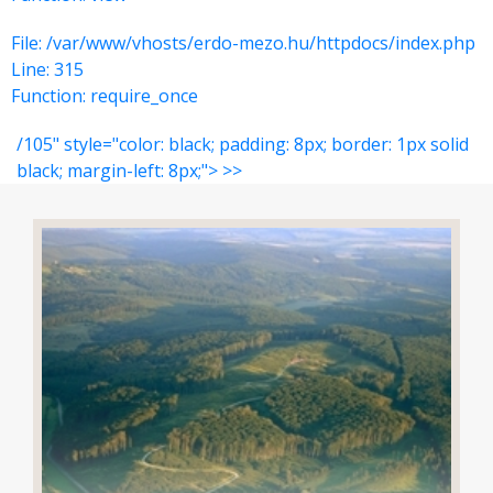
File: /var/www/vhosts/erdo-mezo.hu/httpdocs/index.php
Line: 315
Function: require_once
/105" style="color: black; padding: 8px; border: 1px solid
black; margin-left: 8px;"> >>