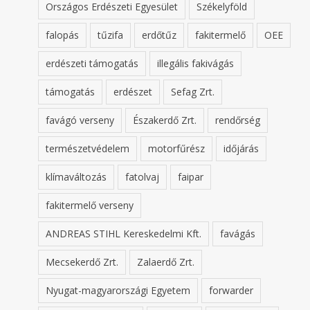
Országos Erdészeti Egyesület
Székelyföld
falopás
tűzifa
erdőtűz
fakitermelő
OEE
erdészeti támogatás
illegális fakivágás
támogatás
erdészet
Sefag Zrt.
favágó verseny
Északerdő Zrt.
rendőrség
természetvédelem
motorfűrész
időjárás
klímaváltozás
fatolvaj
faipar
fakitermelő verseny
ANDREAS STIHL Kereskedelmi Kft.
favágás
Mecsekerdő Zrt.
Zalaerdő Zrt.
Nyugat-magyarországi Egyetem
forwarder