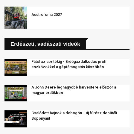
Austrofoma 2027
Erdészeti, vadászati videók
Fától az aprítékig - Erdőgazdálkodás profi
eszközökkel a géptámogatás küszöbén
A John Deere legnagyobb harvestere először a
magyar erdőkben
Csalódott bajnok a dobogón + új fűrész debütált
Soponyán!