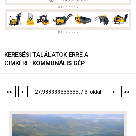
h i r d e t é s
h i r d e t é s
KERESÉSI TALÁLATOK ERRE A
CIMKÉRE:
KOMMUNÁLIS GÉP
<<
<
27.933333333333. / 3. oldal
>
>>