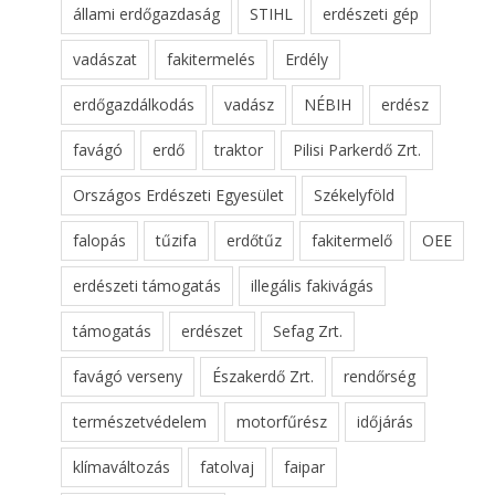
állami erdőgazdaság
STIHL
erdészeti gép
vadászat
fakitermelés
Erdély
erdőgazdálkodás
vadász
NÉBIH
erdész
favágó
erdő
traktor
Pilisi Parkerdő Zrt.
Országos Erdészeti Egyesület
Székelyföld
falopás
tűzifa
erdőtűz
fakitermelő
OEE
erdészeti támogatás
illegális fakivágás
támogatás
erdészet
Sefag Zrt.
favágó verseny
Északerdő Zrt.
rendőrség
természetvédelem
motorfűrész
időjárás
klímaváltozás
fatolvaj
faipar