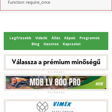
Function: require_once
Legfrissebb
Videók
Állás
Képek
Programok
Blog
Hasznos
Kapcsolat
h i r d e t é s
h i r d e t é s