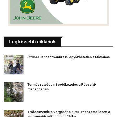
Legfrissebb cikkeink
Strúbel Bence továbbra is legyőzhetetlen a Mátrában
Természetvédelmi erdőkezelés a Pécselyi-
medencében
Trófeaszemle a Vergánál: a Zirci Erdészetnél esett a
legnagyobb trófeatömegű bika