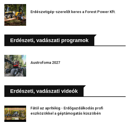
Erdészetigép-szerelőt keres a Forest Power Kft.
Erdészeti, vadászati programok
Austrofoma 2027
Erdészeti, vadászati videók
Fától az aprítékig - Erdőgazdálkodás profi
eszközökkel a géptámogatás küszöbén