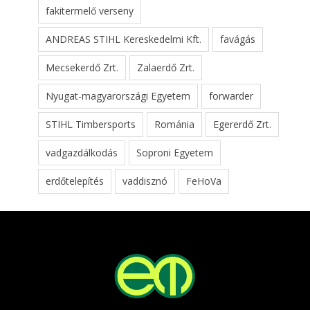
fakitermelő verseny
ANDREAS STIHL Kereskedelmi Kft.
favágás
Mecsekerdő Zrt.
Zalaerdő Zrt.
Nyugat-magyarországi Egyetem
forwarder
STIHL Timbersports
Románia
Egererdő Zrt.
vadgazdálkodás
Soproni Egyetem
erdőtelepítés
vaddisznó
FeHoVa