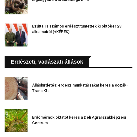
Ezúttal is számos erdészt tüntettek ki október 23.
alkalmából (+KÉPEK)
Erdészeti, vadászati állások
Álláshirdetés: erdész munkatársakat keres a Kozák-
Trans Kft.
Erdőmérnök oktatót keres a Déli Agrárszakképzési
Centrum