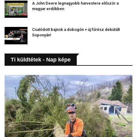
A John Deere legnagyobb harvestere először a
magyar erdőkben
Csalódott bajnok a dobogón + új fűrész debütált
Soponyán!
Ti küldtétek - Nap képe