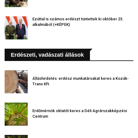
Ezúttal is számos erdészt tüntettek ki október 23.
alkalmából (+KÉPEK)
Erdészeti, vadászati állások
Álláshirdetés: erdész munkatársakat keres a Kozák-
Trans Kft.
Erdőmérnök oktatót keres a Déli Agrárszakképzési
Centrum