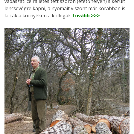
vadászati célra létesített szórón (etetőhelyen) sikerült
lencsevégre kapni, a nyomait viszont már korábban is
látták a környéken a kollégák.
Tovább >>>