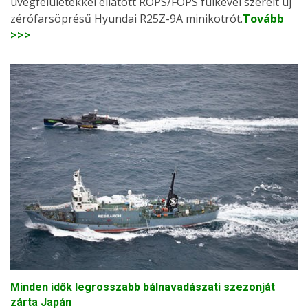
üvegfelületekkel ellátott ROPS/FOPS fülkével szerelt új
zérófarsöprésű Hyundai R25Z-9A minikotrót.
Tovább
>>>
Minden idők legrosszabb bálnavadászati szezonját
zárta Japán