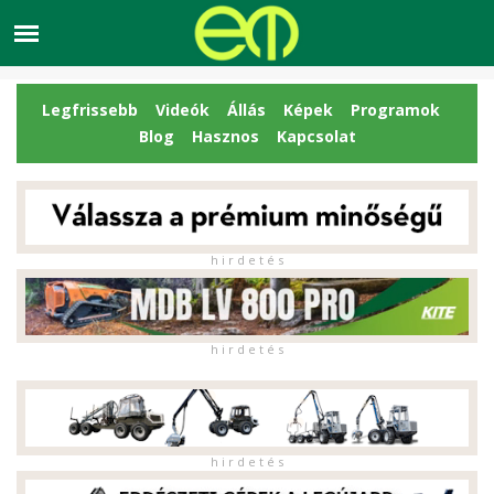
Legfrissebb
Videók
Állás
Képek
Programok
Blog
Hasznos
Kapcsolat
h i r d e t é s
h i r d e t é s
h i r d e t é s