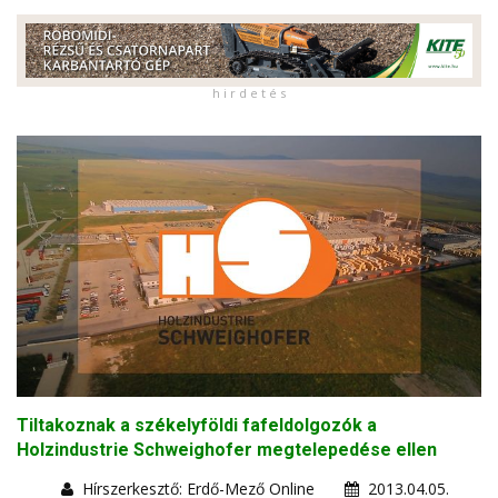
h i r d e t é s
Tiltakoznak a székelyföldi fafeldolgozók a
Holzindustrie Schweighofer megtelepedése ellen
Hírszerkesztő: Erdő-Mező Online
2013.04.05.