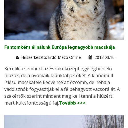
Fantomként él nálunk Európa legnagyobb macskája
Hírszerkesztő: Erdő-Mező Online
2013.03.10.
Kerülik az embert az Északi-középhegységben élő
hiúzok, de a nyomaik lebuktatják őket. A kifinomult
ízlésű macskaféle kedvence az őzcomb, de néha a
vaddisznók fogyasztják el a félbehagyott vacsoráját. A
szakértők szerint mindent meg kell tenni a hiúzért,
mert kulcsfontosságú faj.
Tovább >>>