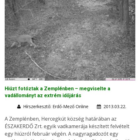
Hiúzt fotóztak a Zemplénben – megviselte a
vadállományt az extrém időjárás
Hírszerkesztő: Erdő-Mező Online
2013.03.22.
A Zemplénben, Hercegkút község határában az
ÉSZAKERDŐ Zrt. egyik vadkamerája készített felvételt
egy hiúzról február végén. A nagyragadozót egy