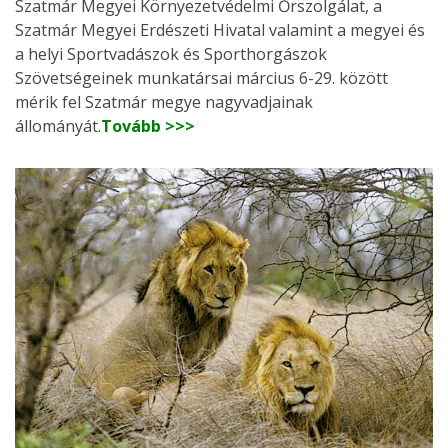
Szatmár Megyei Környezetvédelmi Őrszolgálat, a
Szatmár Megyei Erdészeti Hivatal valamint a megyei és
a helyi Sportvadászok és Sporthorgászok
Szövetségeinek munkatársai március 6-29. között
mérik fel Szatmár megye nagyvadjainak
állományát.
Tovább >>>