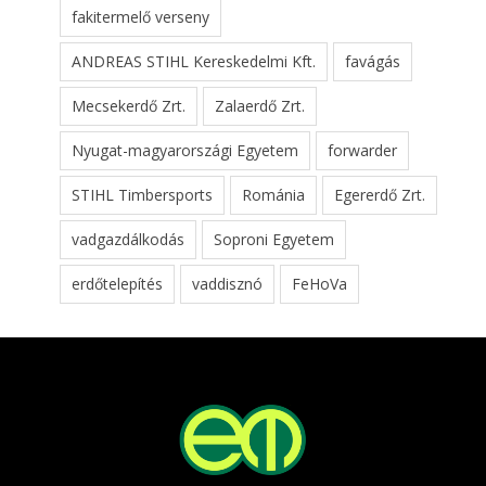
fakitermelő verseny
ANDREAS STIHL Kereskedelmi Kft.
favágás
Mecsekerdő Zrt.
Zalaerdő Zrt.
Nyugat-magyarországi Egyetem
forwarder
STIHL Timbersports
Románia
Egererdő Zrt.
vadgazdálkodás
Soproni Egyetem
erdőtelepítés
vaddisznó
FeHoVa