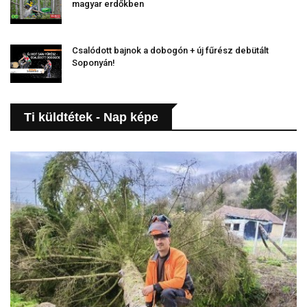
magyar erdőkben
Csalódott bajnok a dobogón + új fűrész debütált
Soponyán!
Ti küldtétek - Nap képe