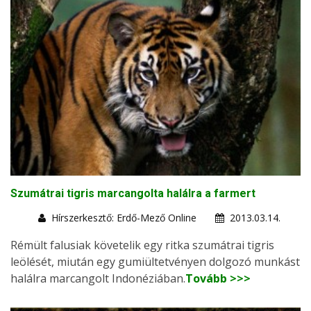
Szumátrai tigris marcangolta halálra a farmert
Hírszerkesztő: Erdő-Mező Online
2013.03.14.
Rémült falusiak követelik egy ritka szumátrai tigris
leölését, miután egy gumiültetvényen dolgozó munkást
halálra marcangolt Indonéziában.
Tovább >>>