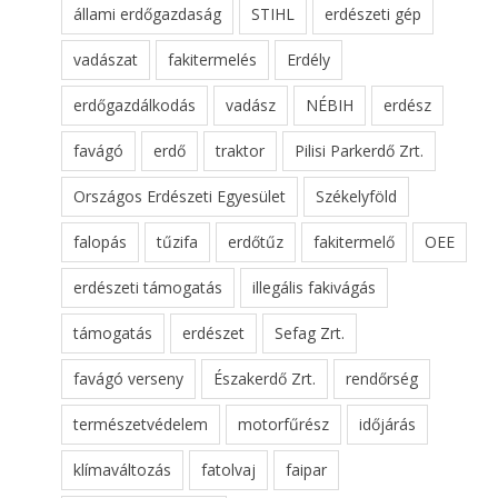
állami erdőgazdaság
STIHL
erdészeti gép
vadászat
fakitermelés
Erdély
erdőgazdálkodás
vadász
NÉBIH
erdész
favágó
erdő
traktor
Pilisi Parkerdő Zrt.
Országos Erdészeti Egyesület
Székelyföld
falopás
tűzifa
erdőtűz
fakitermelő
OEE
erdészeti támogatás
illegális fakivágás
támogatás
erdészet
Sefag Zrt.
favágó verseny
Északerdő Zrt.
rendőrség
természetvédelem
motorfűrész
időjárás
klímaváltozás
fatolvaj
faipar