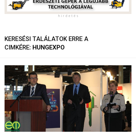
h i r d e t é s
KERESÉSI TALÁLATOK ERRE A
CIMKÉRE:
HUNGEXPO