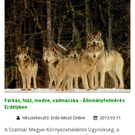
Farkas, hiúz, medve, vadmacska - Állományfelmérés
Erdélyben
Hírszerkesztő: Erdő-Mező Online
2013.03.11.
A Szatmár Megyei Környezetvédelmi Ügynökség, a