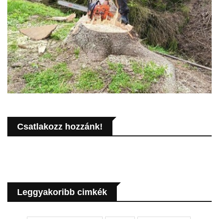
Csatlakozz hozzánk!
Leggyakoribb cimkék