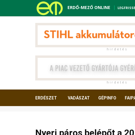
ERDŐ-MEZŐ ONLINE
LEGFRISS
h i r d e t é s
h i r d e t é s
ERDÉSZET
VADÁSZAT
GÉPINFO
FAIP
OLVASNIVALÓ
Nyerj páros belépőt a 20