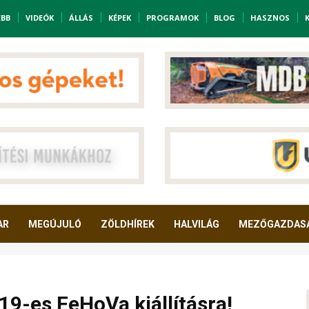
EBB
VIDEÓK
ÁLLÁS
KÉPEK
PROGRAMOK
BLOG
HASZNOS
AR
MEGÚJULÓ
ZÖLDHÍREK
HALVILÁG
MEZŐGAZDAS
19-es FeHoVa kiállításra!