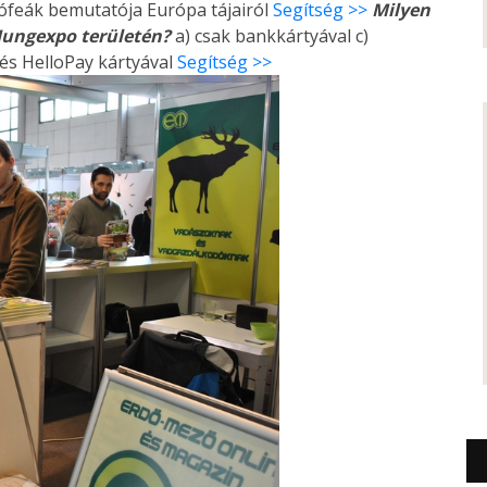
trófeák bemutatója Európa tájairól
Segítség >>
Milyen
 Hungexpo területén?
a) csak bankkártyával c)
 és HelloPay kártyával
Segítség >>