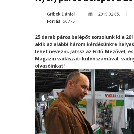
Gribek Dániel
2019.02.05.
Forrás:
56775
25 darab páros belépőt sorsolunk ki a 20
akik az alábbi három kérdésünkre helyese
lehet nevezni. Játssz az Erdő-Mezővel, és
Magazin vadászati különszámával, vadny
olvasóinkat!