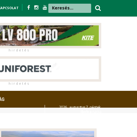
KAPCSOLAT
h i r d e t é s
h i r d e t é s
ÁG
2026. augusztus 7. péntek,
Ibolya
napja