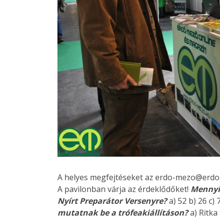
A helyes megfejtéseket az erdo-mezo@erdo-m
A pavilonban várja az érdeklődőket!
Mennyi
Nyírt Preparátor Versenyre?
a) 52 b) 26 c)
mutatnak be a trófeakiállításon?
a) Ritka