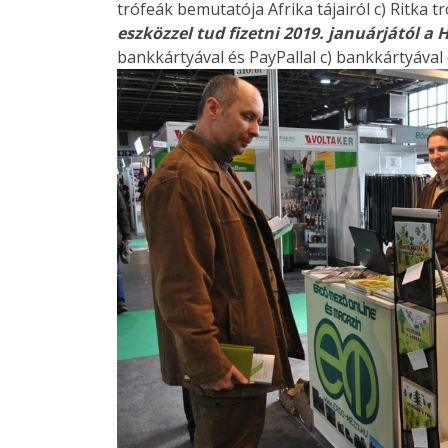
trófeák bemutatója Afrika tájairól c) Ritka 
eszközzel tud fizetni 2019. januárjától a
bankkártyával és PayPallal c) bankkártyával