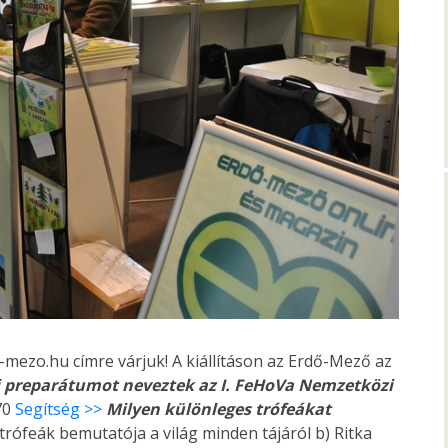
ezo.hu címre várjuk! A kiállításon az Erdő-Mező az
 preparátumot neveztek az I. FeHoVa Nemzetközi
 70
Segítség >>
Milyen különleges trófeákat
 trófeák bemutatója a világ minden tájáról b) Ritka