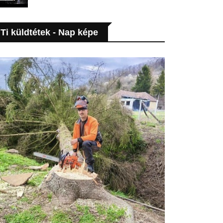
Ti küldtétek - Nap képe