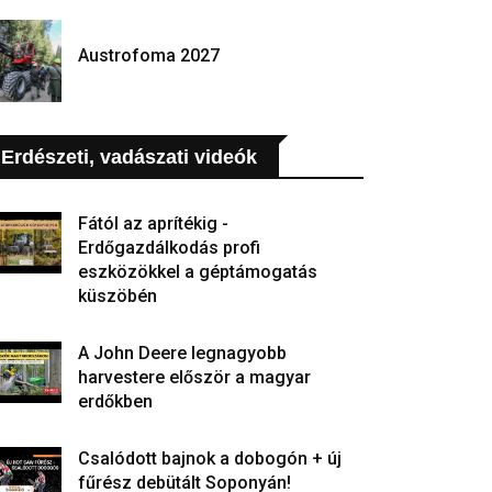
Austrofoma 2027
Erdészeti, vadászati videók
Fától az aprítékig -
Erdőgazdálkodás profi
eszközökkel a géptámogatás
küszöbén
A John Deere legnagyobb
harvestere először a magyar
erdőkben
Csalódott bajnok a dobogón + új
fűrész debütált Soponyán!