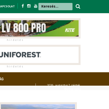
KAPCSOLAT
h i r d e t é s
h i r d e t é s
ÁG
2026. augusztus 7. péntek,
Ibolya
napja