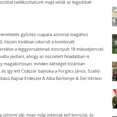
 ezúttal találkozhatunk majd velük az legjobbak
gmérettetés győztes csapata azonnal magához
ő, hiszen kiválóan sikerült a kombinált
relése a leggyorsabbnak bizonyult 18 másodperccel.
dta javítani, ahogy az összetett feladatban is
ogy magabiztosan, minden kétséget kizáróan
és így lett Császár bajnoka a Forgács János, Szabó
lítású Bajnai Erdészet & Alba Berkenye & Dél-Vértesi
y jöttünk ide, hogy még jobbnak kell lennünk, és