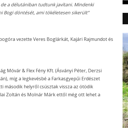
 de a délutániban tudtunk javítani. Mindenki
ni Bogi döntését, ami tökéletesen sikerült”
dobogóra vezette Veres Boglárkát, Kajári Rajmundot és
ág Móvár & Flex Fény Kft. (Ásványi Péter, Derzsi
án), míg a legkevésbé a Farkasgyepűi Erdészet
ti második helyről csúsztak vissza az ötödik
lai Zoltán és Molnár Márk ettől még ott lehet a