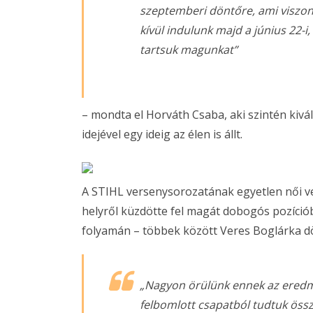
szeptemberi döntőre, ami viszont
kívül indulunk majd a június 22
tartsuk magunkat”
– mondta el Horváth Csaba, aki szintén kivá
idejével egy ideig az élen is állt.
A STIHL versenysorozatának egyetlen női ve
helyről küzdötte fel magát dobogós pozíciób
folyamán – többek között Veres Boglárka dö
„Nagyon örülünk ennek az eredmé
felbomlott csapatból tudtuk összeá