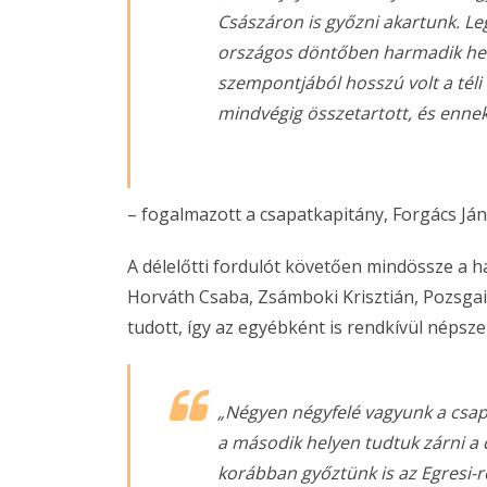
Császáron is győzni akartunk. Leg
országos döntőben harmadik hely
szempontjából hosszú volt a téli
mindvégig összetartott, és ennek
– fogalmazott a csapatkapitány, Forgács Ján
A délelőtti fordulót követően mindössze a h
Horváth Csaba, Zsámboki Krisztián, Pozsgai
tudott, így az egyébként is rendkívül népsz
„Négyen négyfelé vagyunk a csapa
a második helyen tudtuk zárni a c
korábban győztünk is az Egresi-r