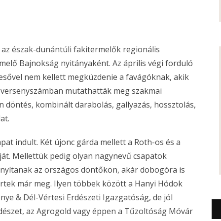
az észak-dunántúli fakitermelők regionális
melő Bajnokság nyitányaként. Az április végi forduló
esővel nem kellett megküzdenie a favágóknak, akik
ált versenyszámban mutathatták meg szakmai
 döntés, kombinált darabolás, gallyazás, hossztolás,
at.
at indult. Két újonc gárda mellett a Roth-os és a
ját. Mellettük pedig olyan nagynevű csapatok
zonyítanak az országos döntőkön, akár dobogóra is
yertek már meg. Ilyen többek között a Hanyi Hódok
nye & Dél-Vértesi Erdészeti Igazgatóság, de jól
rdészet, az Agrogold vagy éppen a Tűzoltóság Móvár