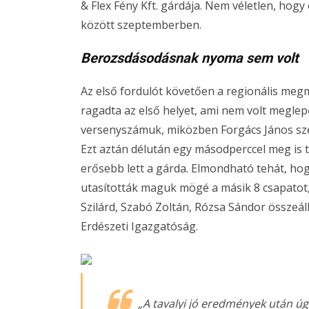
& Flex Fény Kft. gárdája. Nem véletlen, hogy
között szeptemberben.
Berozsdásodásnak nyoma sem volt
Az első fordulót követően a regionális me
ragadta az első helyet, ami nem volt meglep
versenyszámuk, miközben Forgács János sze
Ezt aztán délután egy másodperccel meg is tu
erősebb lett a gárda. Elmondható tehát, h
utasították maguk mögé a másik 8 csapatot, 
Szilárd, Szabó Zoltán, Rózsa Sándor összeál
Erdészeti Igazgatóság.
„A tavalyi jó eredmények után úg