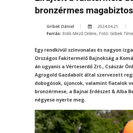
bronzérmes magabiztos
Gribek Dániel
2024.04.21.
Forrás:
Erdő-Mező Online, Fotó: Gribek Tím
Egy rendkívül színvonalas és nagyon izga
Országos Fakitermelő Bajnokság a Komá
án ugyanis a Vérteserdő Zrt., Császár Ö
Agrogold Gazdabolt által szervezett regi
dobogósok, újoncok, valamint fiatalok ve
bronzérmese, a Bajnai Erdészet & Alba B
négyese nyerte meg.