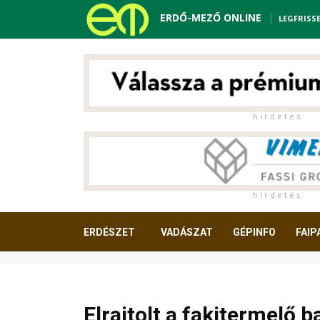
ERDŐ-MEZŐ ONLINE
LEGFRISS
h i r d e t é s
h i r d e t é s
ERDÉSZET
VADÁSZAT
GÉPINFO
FAIP
OLVASNIVALÓ
Elrajtolt a fakitermelő 