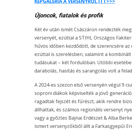
KÉPGALÉRIA A VERSENYRŐL ITT>>>
Újoncok, fiatalok és profik
Két év után ismét Császáron rendezték meg 
versenyét, ezúttal a STIHL Országos Fakiter
hűvös időben kezdődött, de szerencsére az 
ezúttal is szerelésben, valamint a kombin
tudásukat – két fordulóban. Utóbbi esetében
darabolás, hasítás és sarangolás volt a felad
A 2024-es szezon első versenyén végül 9 csap
soproni diákok képviselték a jövő generáció
ragadtak fejszét és fűrészt, akik rendre bi
állhattak, és számos regionális versenyt n
vagy a győztes Bajnai Erdészet & Alba Berke
ismert versenyzőkből állt a Farkasgyepűi E