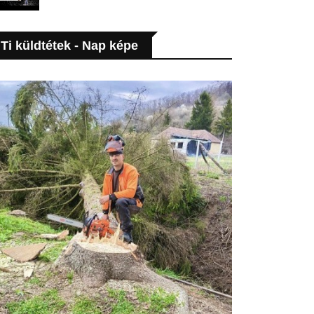
Ti küldtétek - Nap képe