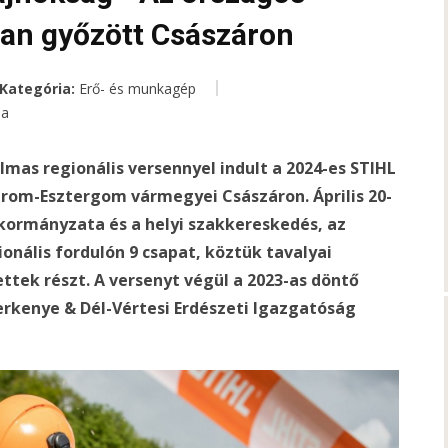
an győzött Császáron
Kategória:
Erő- és munkagép
ea
lmas regionális versennyel indult a 2024-es STIHL
rom-Esztergom vármegyei Császáron. Április 20-
nkormányzata és a helyi szakkereskedés, az
onális fordulón 9 csapat, köztük tavalyai
ttek részt. A versenyt végül a 2023-as döntő
erkenye & Dél-Vértesi Erdészeti Igazgatóság