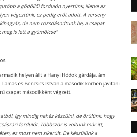
utóbb a gödöllői fordulón nyertünk, illetve az
en végeztünk, ez pedig erőt adott. A verseny
 kihagyás, de nem rozsdásodtunk be, a csapat
 meg is lett a gyümölcse”
os.
armadik helyen állt a Hanyi Hódok gárdája, ám
 Tamás és Bencsics István a második körben javítani
erű csapat másodikként végzett.
tból, így mindig nehéz készülni, de örülünk, hogy
sászári fordulót. Többször is voltunk már itt,
éten, ez most nem sikerült. De készülünk a