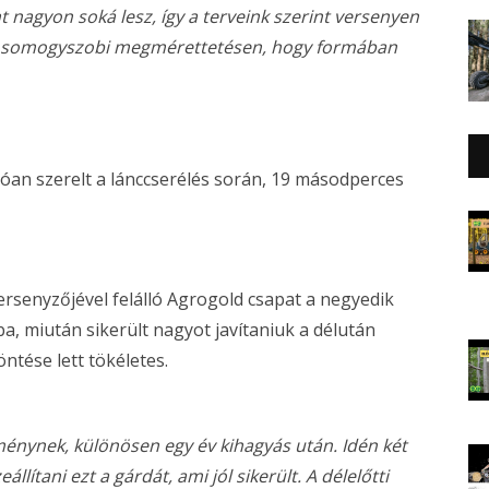
 nagyon soká lesz, így a terveink szerint versenyen
-i, somogyszobi megmérettetésen, hogy formában
lóan szerelt a lánccserélés során, 19 másodperces
rsenyzőjével felálló Agrogold csapat a negyedik
a, miután sikerült nagyot javítaniuk a délután
ntése lett tökéletes.
nynek, különösen egy év kihagyás után. Idén két
llítani ezt a gárdát, ami jól sikerült. A délelőtti