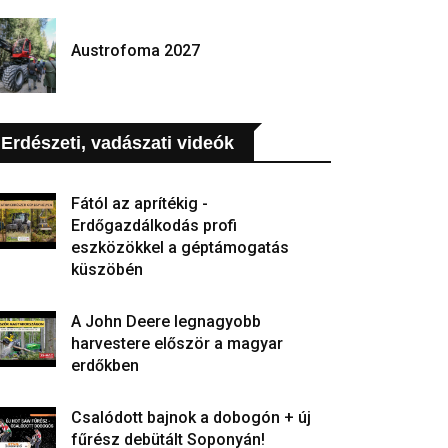
Austrofoma 2027
Erdészeti, vadászati videók
Fától az aprítékig -
Erdőgazdálkodás profi
eszközökkel a géptámogatás
küszöbén
A John Deere legnagyobb
harvestere először a magyar
erdőkben
Csalódott bajnok a dobogón + új
fűrész debütált Soponyán!