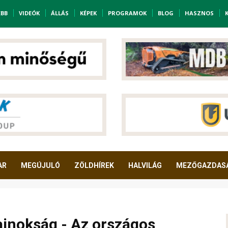
EBB
VIDEÓK
ÁLLÁS
KÉPEK
PROGRAMOK
BLOG
HASZNOS
AR
MEGÚJULÓ
ZÖLDHÍREK
HALVILÁG
MEZŐGAZDAS
bajnokság - Az országos