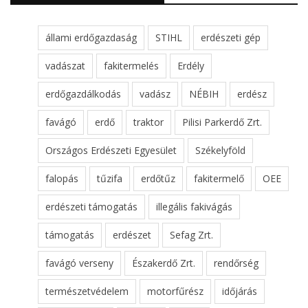
állami erdőgazdaság
STIHL
erdészeti gép
vadászat
fakitermelés
Erdély
erdőgazdálkodás
vadász
NÉBIH
erdész
favágó
erdő
traktor
Pilisi Parkerdő Zrt.
Országos Erdészeti Egyesület
Székelyföld
falopás
tűzifa
erdőtűz
fakitermelő
OEE
erdészeti támogatás
illegális fakivágás
támogatás
erdészet
Sefag Zrt.
favágó verseny
Északerdő Zrt.
rendőrség
természetvédelem
motorfűrész
időjárás