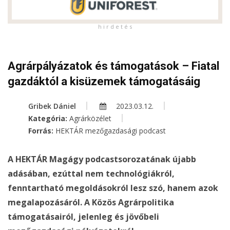
h i r d e t é s
Agrárpályázatok és támogatások – Fiatal
gazdáktól a kisüzemek támogatásáig
Gribek Dániel
2023.03.12.
Kategória:
Agrárközélet
Forrás:
HEKTÁR mezőgazdasági podcast
A HEKTÁR Magágy podcastsorozatának újabb
adásában, ezúttal nem technológiákról,
fenntartható megoldásokról lesz szó, hanem azok
megalapozásáról. A Közös Agrárpolitika
támogatásairól, jelenleg és jövőbeli