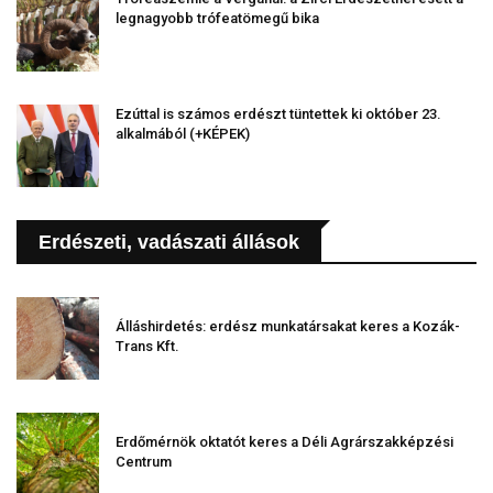
legnagyobb trófeatömegű bika
Ezúttal is számos erdészt tüntettek ki október 23.
alkalmából (+KÉPEK)
Erdészeti, vadászati állások
Álláshirdetés: erdész munkatársakat keres a Kozák-
Trans Kft.
Erdőmérnök oktatót keres a Déli Agrárszakképzési
Centrum