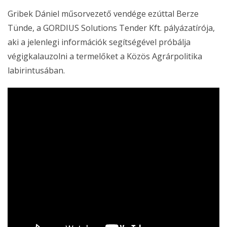
Gribek Dániel műsorvezető vendége ezúttal Berze
Tünde, a GORDIUS Solutions Tender Kft. pályázatírója,
aki a jelenlegi információk segítségével próbálja
végigkalauzolni a termelőket a Közös Agrárpolitika
labirintusában.