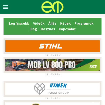
Legfrissebb
Videók
Állás
Képek
Programok
Blog
Hasznos
Kapcsolat
h i r d e t é s
h i r d e t é s
h i r d e t é s