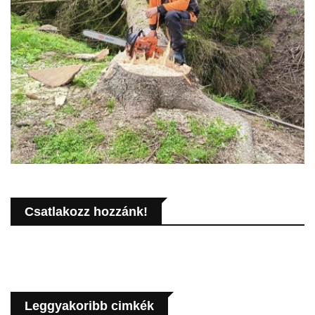
Csatlakozz hozzánk!
Leggyakoribb cimkék