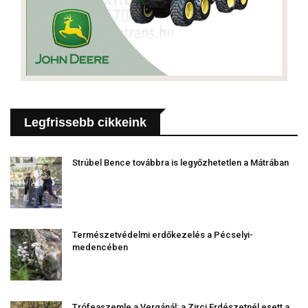
Legfrissebb cikkeink
Strúbel Bence továbbra is legyőzhetetlen a Mátrában
Természetvédelmi erdőkezelés a Pécselyi-
medencében
Trófeaszemle a Vergánál: a Zirci Erdészetnél esett a