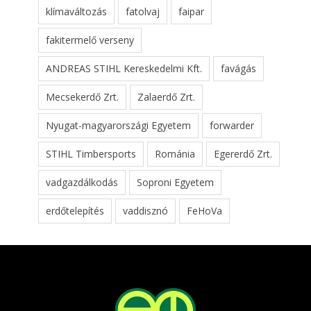
klímaváltozás
fatolvaj
faipar
fakitermelő verseny
ANDREAS STIHL Kereskedelmi Kft.
favágás
Mecsekerdő Zrt.
Zalaerdő Zrt.
Nyugat-magyarországi Egyetem
forwarder
STIHL Timbersports
Románia
Egererdő Zrt.
vadgazdálkodás
Soproni Egyetem
erdőtelepítés
vaddisznó
FeHoVa