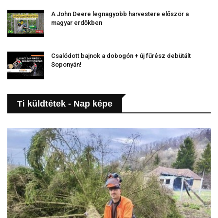
A John Deere legnagyobb harvestere először a
magyar erdőkben
Csalódott bajnok a dobogón + új fűrész debütált
Soponyán!
Ti küldtétek - Nap képe