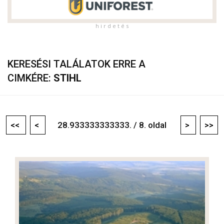
h i r d e t é s
KERESÉSI TALÁLATOK ERRE A
CIMKÉRE:
STIHL
<<
<
28.933333333333. / 8. oldal
>
>>