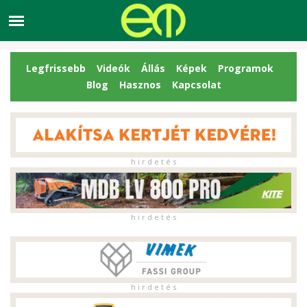
Legfrissebb
Videók
Állás
Képek
Programok
Blog
Hasznos
Kapcsolat
h i r d e t é s
h i r d e t é s
h i r d e t é s