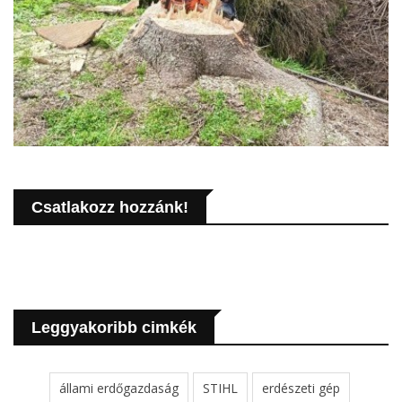
Csatlakozz hozzánk!
Leggyakoribb cimkék
állami erdőgazdaság
STIHL
erdészeti gép