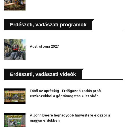
Erdészeti, vadászati programok
Austrofoma 2027
Erdészeti, vadászati videók
Fától az aprítékig - Erdőgazdálkodás profi
eszközökkel a géptámogatás küszöbén
A John Deere legnagyobb harvestere először a
magyar erdőkben