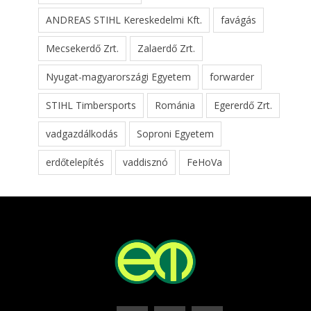
ANDREAS STIHL Kereskedelmi Kft.
favágás
Mecsekerdő Zrt.
Zalaerdő Zrt.
Nyugat-magyarországi Egyetem
forwarder
STIHL Timbersports
Románia
Egererdő Zrt.
vadgazdálkodás
Soproni Egyetem
erdőtelepítés
vaddisznó
FeHoVa