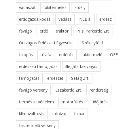
vadászat
fakitermelés
Erdély
erdőgazdálkodás
vadász
NÉBIH
erdész
favágó
erdő
traktor
Pilisi Parkerdő Zrt.
Országos Erdészeti Egyesület
Székelyföld
falopás
tűzifa
erdőtűz
fakitermelő
OEE
erdészeti támogatás
illegális fakivágás
támogatás
erdészet
Sefag Zrt.
favágó verseny
Északerdő Zrt.
rendőrség
természetvédelem
motorfűrész
időjárás
klímaváltozás
fatolvaj
faipar
fakitermelő verseny