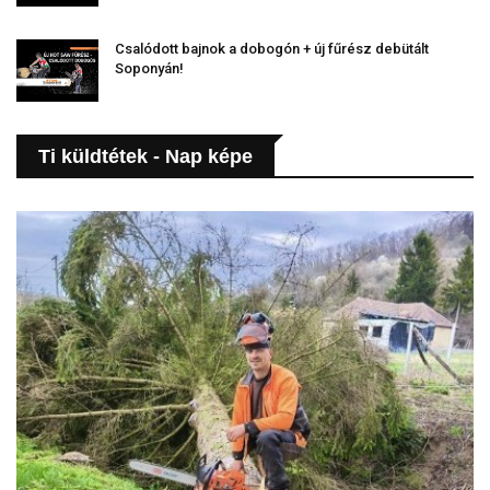
Csalódott bajnok a dobogón + új fűrész debütált
Soponyán!
Ti küldtétek - Nap képe