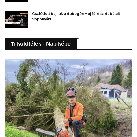
Csalódott bajnok a dobogón + új fűrész debütált
Soponyán!
Ti küldtétek - Nap képe