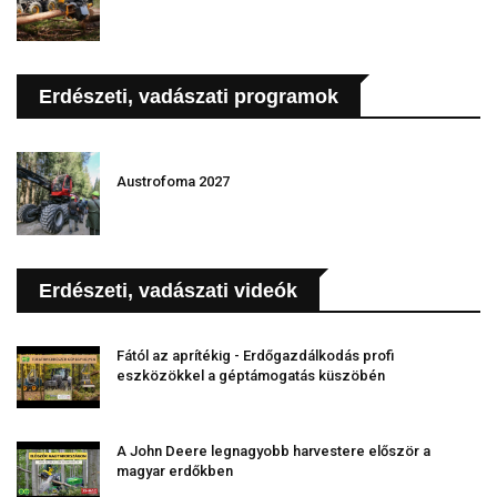
Erdészeti, vadászati programok
Austrofoma 2027
Erdészeti, vadászati videók
Fától az aprítékig - Erdőgazdálkodás profi
eszközökkel a géptámogatás küszöbén
A John Deere legnagyobb harvestere először a
magyar erdőkben