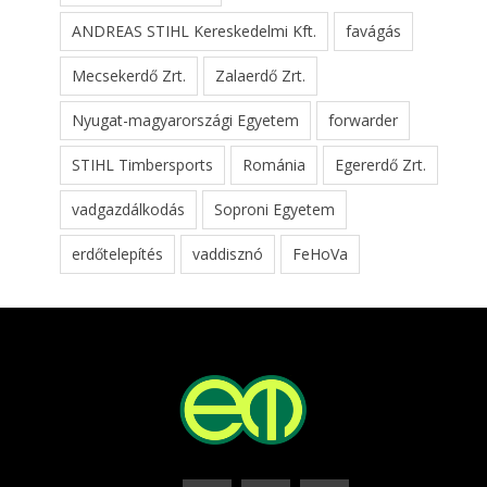
ANDREAS STIHL Kereskedelmi Kft.
favágás
Mecsekerdő Zrt.
Zalaerdő Zrt.
Nyugat-magyarországi Egyetem
forwarder
STIHL Timbersports
Románia
Egererdő Zrt.
vadgazdálkodás
Soproni Egyetem
erdőtelepítés
vaddisznó
FeHoVa