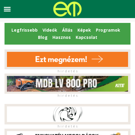
Legfrissebb
Videók
Állás
Képek
Programok
Blog
Hasznos
Kapcsolat
h i r d e t é s
h i r d e t é s
h i r d e t é s