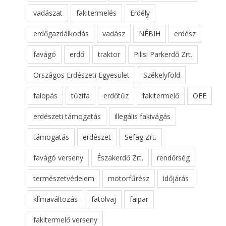
vadászat
fakitermelés
Erdély
erdőgazdálkodás
vadász
NÉBIH
erdész
favágó
erdő
traktor
Pilisi Parkerdő Zrt.
Országos Erdészeti Egyesület
Székelyföld
falopás
tűzifa
erdőtűz
fakitermelő
OEE
erdészeti támogatás
illegális fakivágás
támogatás
erdészet
Sefag Zrt.
favágó verseny
Északerdő Zrt.
rendőrség
természetvédelem
motorfűrész
időjárás
klímaváltozás
fatolvaj
faipar
fakitermelő verseny