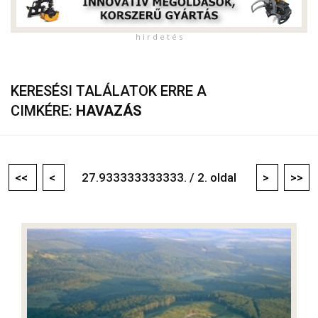
h i r d e t é s
KERESÉSI TALÁLATOK ERRE A
CIMKÉRE:
HAVAZÁS
<<
<
27.933333333333. / 2. oldal
>
>>