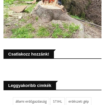
Csatlakozz hozzánk!
Leggyakoribb cimkék
állami erdőgazdaság
STIHL
erdészeti gép