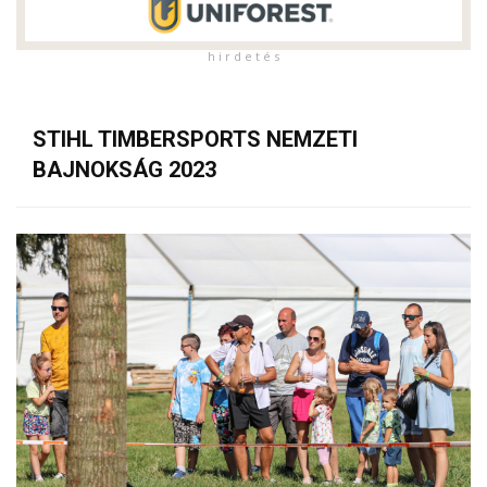
h i r d e t é s
STIHL TIMBERSPORTS NEMZETI
BAJNOKSÁG 2023