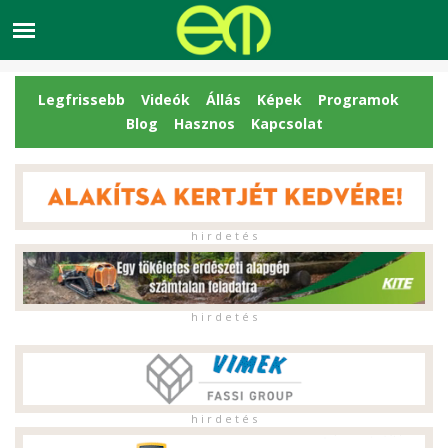
Legfrissebb
Videók
Állás
Képek
Programok
Blog
Hasznos
Kapcsolat
h i r d e t é s
h i r d e t é s
h i r d e t é s