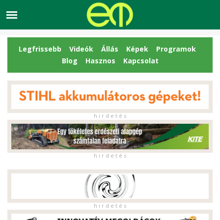
Legfrissebb
Videók
Állás
Képek
Programok
Blog
Hasznos
Kapcsolat
h i r d e t é s
h i r d e t é s
h i r d e t é s