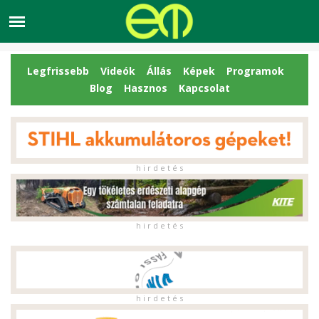
Legfrissebb
Videók
Állás
Képek
Programok
Blog
Hasznos
Kapcsolat
h i r d e t é s
h i r d e t é s
h i r d e t é s