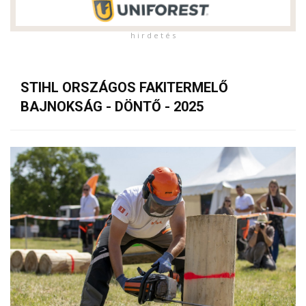
h i r d e t é s
STIHL ORSZÁGOS FAKITERMELŐ
BAJNOKSÁG - DÖNTŐ - 2025