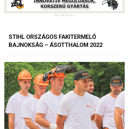
h i r d e t é s
STIHL ORSZÁGOS FAKITERMELŐ
BAJNOKSÁG – ÁSOTTHALOM 2022