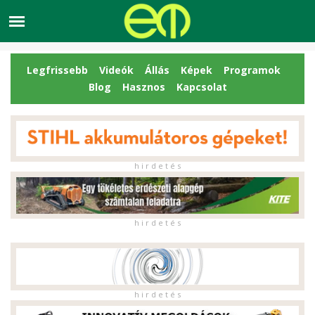
Legfrissebb
Videók
Állás
Képek
Programok
Blog
Hasznos
Kapcsolat
h i r d e t é s
h i r d e t é s
h i r d e t é s