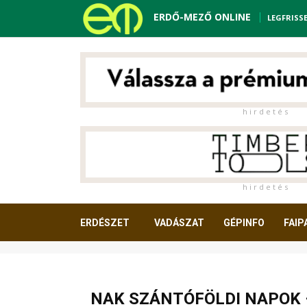
ERDŐ-MEZŐ ONLINE
LEGFRISS
h i r d e t é s
h i r d e t é s
ERDÉSZET
VADÁSZAT
GÉPINFO
FAIP
OLVASNIVALÓ
NAK SZÁNTÓFÖLDI NAPOK 