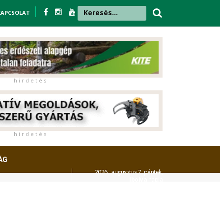
KAPCSOLAT
h i r d e t é s
h i r d e t é s
ÁG
2026. augusztus 7. péntek,
Ibolya
napja