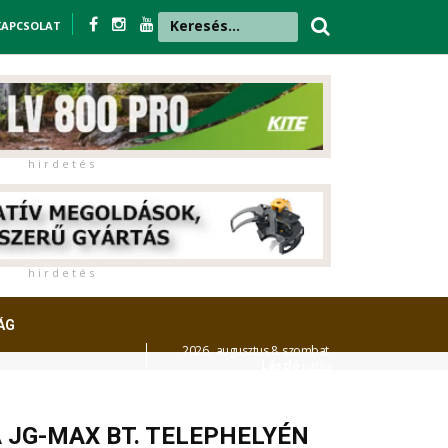
KAPCSOLAT
h i r d e t é s
h i r d e t é s
ÁG
2026. augusztus 8. szombat,
László
napja
A JG-MAX BT. TELEPHELYÉN