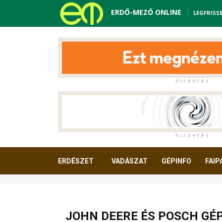
ERDŐ-MEZŐ ONLINE
LEGFRISS
h i r d e t é s
h i r d e t é s
ERDÉSZET
VADÁSZAT
GÉPINFO
FAIP
OLVASNIVALÓ
JOHN DEERE ÉS POSCH GÉP