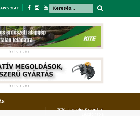
KAPCSOLAT
h i r d e t é s
h i r d e t é s
ÁG
2026. augusztus 8. szombat,
László
napja