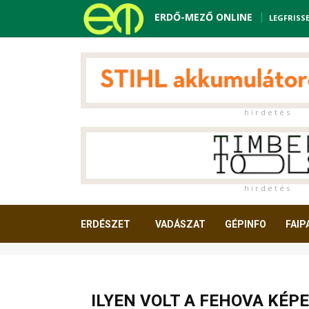
ERDŐ-MEZŐ ONLINE
LEGFRISS
h i r d e t é s
h i r d e t é s
ERDÉSZET
VADÁSZAT
GÉPINFO
FAIP
OLVASNIVALÓ
ILYEN VOLT A FEHOVA KÉP