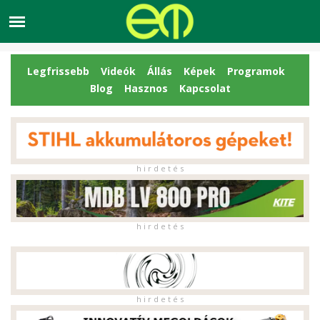
Legfrissebb
Videók
Állás
Képek
Programok
Blog
Hasznos
Kapcsolat
h i r d e t é s
h i r d e t é s
h i r d e t é s