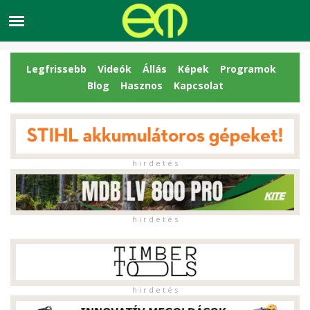
Legfrissebb
Videók
Állás
Képek
Programok
Blog
Hasznos
Kapcsolat
h i r d e t é s
h i r d e t é s
h i r d e t é s