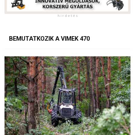
h i r d e t é s
BEMUTATKOZIK A VIMEK 470